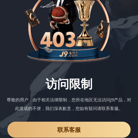
访问限制
尊敬的用户，由于相关法律限制，您所在地区无法访问J9产品，对
此造成的不便，我们深表歉意，您如有疑问请联系客服。
联系客服